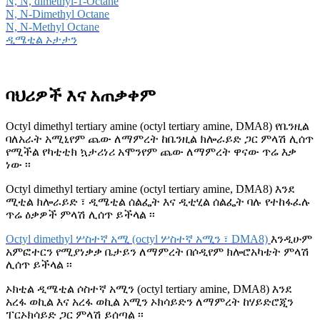
N, N, dimethyl-1-Octane
N, N-Dimethyl Octane
N, N-Methyl Octane
ዲሜቲል ኦታታን
ባህሪዎች እና አጠቃቀም
Octyl dimethyl tertiary amine (octyl tertiary amine, DMA8) የቤንዚል
ባለአራት አሚኒየም ጨው ለማምረት ከቤንዚል ክሎራይድ ጋር ምላሽ ሊሰጥ
የሚችል የካቲቲክ ኳታሪነሪ አሞንየም ጨው ለማምረት ዋናው ጥሬ እቃ
ነው ፡፡
Octyl dimethyl tertiary amine (octyl tertiary amine, DMA8) እንደ
ሚቲል ክሎራይድ ፣ ዲሜቲል ሰልፌት እና ዲቲሂል ሰልፌት ባሉ የተከፋፈሉ
ጥሬ ዕቃዎች ምላሽ ሊሰጥ ይችላል ፡፡
Octyl dimethyl ሦስተኛ አሚ (octyl ሦስተኛ አሚን ፣ DMA8)
እንዲሁም
አምፎተርን የሚያነቃቃ ቤታይን ለማምረት በሶዲየም ክሎሮአካቴት ምላሽ
ሊሰጥ ይችላል ፡፡
ኦክቲል ዲሜቲል ሶስተኛ አሚን (octyl tertiary amine, DMA8) እንደ
አረፋ ወኪል እና አረፋ ወኪል አሚን ኦክሳይድን ለማምረት ከሃይድሮጂን
ፐርኦክሳይድ ጋር ምላሽ ይሰጣል ፡፡