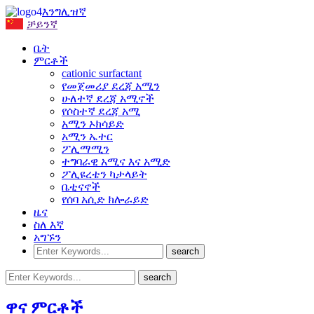
እንግሊዝኛ
ቻይንኛ
ቤት
ምርቶች
cationic surfactant
የመጀመሪያ ደረጃ አሚን
ሁለተኛ ደረጃ አሚኖች
የሶስተኛ ደረጃ አሚ
አሚን ኦክሳይድ
አሚን ኤተር
ፖሊማሚን
ተግባራዊ አሚና እና አሚድ
ፖሊዩረቴን ካታላይት
ቤቲናኖች
የሰባ አሲድ ክሎራይድ
ዜና
ስለ እኛ
አግኙን
ዋና ምርቶች