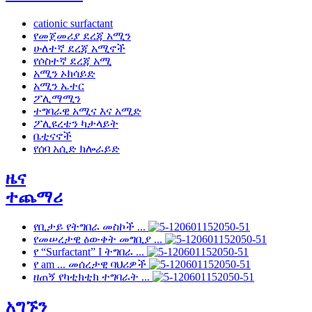
cationic surfactant
የመጀመሪያ ደረጃ አሚን
ሁለተኛ ደረጃ አሚኖች
የሶስተኛ ደረጃ አሚ
አሚን ኦክሳይድ
አሚን ኤተር
ፖሊማሚን
ተግባራዊ አሚና እና አሚድ
ፖሊዩረቴን ካታላይት
ቤቲናኖች
የሰባ አሲድ ክሎራይድ
ዜና
ተጨማሪ
የቢታይ የትግበራ መስኮች ...
የመሠረታዊ ዕውቀት መግቢያ ...
የ “Surfactant” I ትግበራ ...
የ am ... መሰረታዊ ባህሪዎች
ዘጠኝ የካቲክቲክ ተግባራት ...
አግኙን