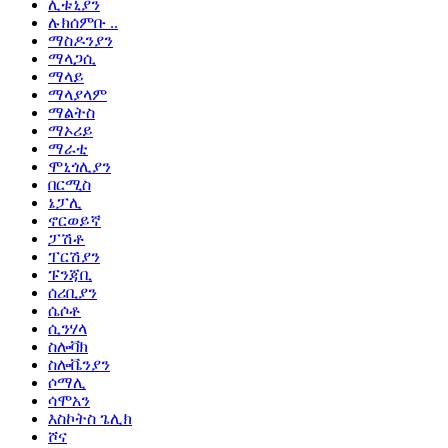
ሊቱኒያን
ሉክሰምቡ ..
ማስዶንያን
ማላጋሲ
ማላይ
ማላያላም
ማልትስ
ማኦሪይ
ማራቲ
ሞኒጎሊያን
በርሚስ
ኔፓሊ
ኖርወይኛ
ፓሽቶ
ፐርሽያን
ፑንጃቢ
ሰሪቢያን
ሴሶቶ
ሲንሃላ
ስሎቫክ
ስሎቬንያን
ሶማሊ
ሳሞአን
እስኮትስ ጌሊክ
ሾና