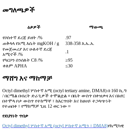
መግለጫዎች
ዕቃዎች
ማውጫ
የሶስተኛ ደረጃ ይዘት /%
.97
ጠቅላላ የአሚ እሴት mgKOH / g
338-358 እ.ኤ.አ.
የመጀመሪያ እና ሁለተኛ ደረጃ
.1
አሚኖች /%
የካርቦን ሰንሰለት C8 /%
≥95
ቀለም APHA
≤30
ማሸግ እና ማከማቻ
Octyl dimethyl ሦስተኛ አሚ (octyl tertiary amine, DMA8) በ 160 ኪ.ግ
/ በርሜል በብረት ድራጊዎች ተሞልቷል ፡፡ በቤት ውስጥ በቀዝቃዛ እና በአየር
በተሞላ ቦታ ውስጥ የተከማቸ ፣ ከእርጥበት እና ከፀሀይ ተጋላጭነት
የተጠበቀ ፣ የማከማቻ ጊዜ 12 ወር ነው ፡፡
የደህንነት ጥበቃ
Octyl dimethyl ሦስተኛ አሚ (octyl ሦስተኛ አሚን ፣ DMA8)
የኬሚካዊ