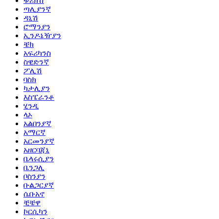
ቱሪክሽ
ጣሊያንኛ
ዳኒሽ
ሮማንያን
ኢንዶኔዥያን
ቼክ
አፍሪካንስ
ስዊድንኛ
ፖሊሽ
ባስክ
ካታሊያን
እስፔራንቶ
ሂንዲ
ላኦ
አልበንያኛ
አማርኛ
አርመንያኛ
አዘርባጃኒ
ቤላሩሲያን
ቤንጋሊ
ቦስንያን
ቡልጋርያኛ
ሴቡአኖ
ቺቼዋ
ኮርሲካን