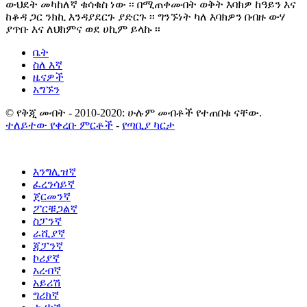
ውህደት መካከለኛ ቁሳቁስ ነው ፡፡ በሚጠቀሙበት ወቅት እባክዎ ከዓይን እና
ከቆዳ ጋር ንክኪ እንዳያደርጉ ያድርጉ ፡፡ ግንኙነት ካለ እባክዎን በብዙ ውሃ
ያጥቡ እና ለህክምና ወደ ሀኪም ይላኩ ፡፡
ቤት
ስለ እኛ
ዜናዎች
አግኙን
© የቅጂ መብት - 2010-2020: ሁሉም መብቶች የተጠበቁ ናቸው.
ተለይተው የቀረቡ ምርቶች
-
የጣቢያ ካርታ
እንግሊዝኛ
ፈረንሳይኛ
ጀርመንኛ
ፖርቹጋልኛ
ስፓንኛ
ራሺያኛ
ጃፓንኛ
ኮሪያኛ
አረብኛ
አይሪሽ
ግሪክኛ