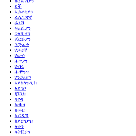
ክሮኤሽያን
ደች
ኢስቶኒያን
ፊሊፒኖኛ
ፊኒሽ
ፍሪሺያን
ጋላሺያን
ጆርጅያን
ጉጅራቲ
ሃይቲኛ
ሃውሳ
ሐዋያን
ሂብሩ
ሕሞንግ
ሃንጋሪያን
አይስላንዲ ክ
አይግቦ
ጃቫኒስ
ካናዳ
ካዛክሀ
ክመር
ኩርዲሽ
ክይርግያዝ
ላቲን
ላትቪያን