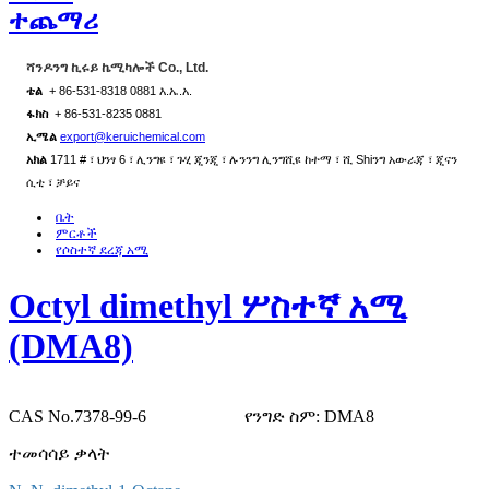
ተጨማሪ
ሻንዶንግ ኪሩይ ኬሚካሎች Co., Ltd.
ቴል
+ 86-531-8318 0881 እ.ኤ.አ.
ፋክስ
+ 86-531-8235 0881
ኢሜል
export@keruichemical.com
አክል
1711 # ፣ ህንፃ 6 ፣ ሊንግዩ ፣ ጉሂ ጂንጂ ፣ ሉንንግ ሊንግሺዩ ከተማ ፣ ሺ Shiንግ አውራጃ ፣ ጂናን
ሲቲ ፣ ቻይና
ቤት
ምርቶች
የሶስተኛ ደረጃ አሚ
Octyl dimethyl ሦስተኛ አሚ
(DMA8)
CAS No.7378-99-6
የንግድ ስም: DMA8
ተመሳሳይ ቃላት