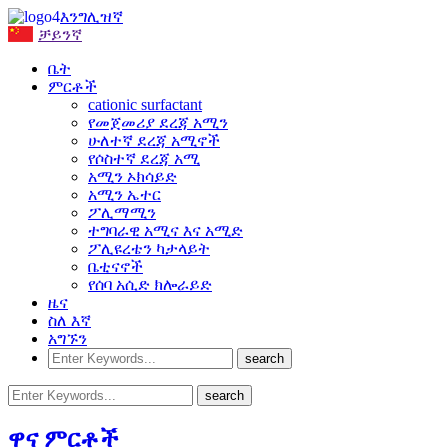
እንግሊዝኛ
ቻይንኛ
ቤት
ምርቶች
cationic surfactant
የመጀመሪያ ደረጃ አሚን
ሁለተኛ ደረጃ አሚኖች
የሶስተኛ ደረጃ አሚ
አሚን ኦክሳይድ
አሚን ኤተር
ፖሊማሚን
ተግባራዊ አሚና እና አሚድ
ፖሊዩረቴን ካታላይት
ቤቲናኖች
የሰባ አሲድ ክሎራይድ
ዜና
ስለ እኛ
አግኙን
ዋና ምርቶች