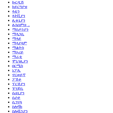
ኩርዲሽ
ክይርግያዝ
ላቲን
ላትቪያን
ሊቱኒያን
ሉክሰምቡ ..
ማስዶንያን
ማላጋሲ
ማላይ
ማላያላም
ማልትስ
ማኦሪይ
ማራቲ
ሞኒጎሊያን
በርሚስ
ኔፓሊ
ኖርወይኛ
ፓሽቶ
ፐርሽያን
ፑንጃቢ
ሰሪቢያን
ሴሶቶ
ሲንሃላ
ስሎቫክ
ስሎቬንያን