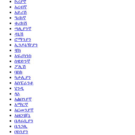
ኮሪያኛ
አረብኛ
አይሪሽ
ግሪክኛ
ቱሪክሽ
ጣሊያንኛ
ዳኒሽ
ሮማንያን
ኢንዶኔዥያን
ቼክ
አፍሪካንስ
ስዊድንኛ
ፖሊሽ
ባስክ
ካታሊያን
እስፔራንቶ
ሂንዲ
ላኦ
አልበንያኛ
አማርኛ
አርመንያኛ
አዘርባጃኒ
ቤላሩሲያን
ቤንጋሊ
ቦስንያን