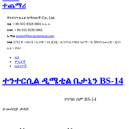
ተጨማሪ
ሻንዶንግ ኪሩይ ኬሚካሎች Co., Ltd.
ቴል
+ 86-531-8318 0881 እ.ኤ.አ.
ፋክስ
+ 86-531-8235 0881
ኢሜል
export@keruichemical.com
አክል
1711 # ፣ ህንፃ 6 ፣ ሊንግዩ ፣ ጉሂ ጂንጂ ፣ ሉንንግ ሊንግሺዩ ከተማ ፣ ሺ Shiንግ አውራጃ ፣ ጂናን
ሲቲ ፣ ቻይና
ቤት
ምርቶች
ቤቲናኖች
ተንተርሲል ዲሜቲል ቤታኒን BS-14
የንግድ ስም BS-14
ተመሳሳይ ቃላት