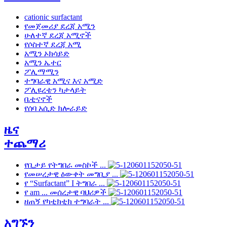
cationic surfactant
የመጀመሪያ ደረጃ አሚን
ሁለተኛ ደረጃ አሚኖች
የሶስተኛ ደረጃ አሚ
አሚን ኦክሳይድ
አሚን ኤተር
ፖሊማሚን
ተግባራዊ አሚና እና አሚድ
ፖሊዩረቴን ካታላይት
ቤቲናኖች
የሰባ አሲድ ክሎራይድ
ዜና
ተጨማሪ
የቢታይ የትግበራ መስኮች ...
የመሠረታዊ ዕውቀት መግቢያ ...
የ “Surfactant” I ትግበራ ...
የ am ... መሰረታዊ ባህሪዎች
ዘጠኝ የካቲክቲክ ተግባራት ...
አግኙን