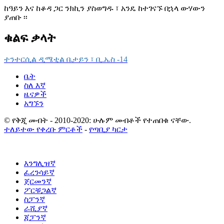
ከዓይን እና ከቆዳ ጋር ንክኪን ያስወግዱ ፣ አንዴ ከተገናኙ በኋላ ውሃውን
ያጠቡ ፡፡
ቁልፍ ቃላት
ተንተርሲል ዲሜቲል ቤታይን ፣ ቢ.ኤስ -14
ቤት
ስለ እኛ
ዜናዎች
አግኙን
© የቅጂ መብት - 2010-2020: ሁሉም መብቶች የተጠበቁ ናቸው.
ተለይተው የቀረቡ ምርቶች
-
የጣቢያ ካርታ
እንግሊዝኛ
ፈረንሳይኛ
ጀርመንኛ
ፖርቹጋልኛ
ስፓንኛ
ራሺያኛ
ጃፓንኛ