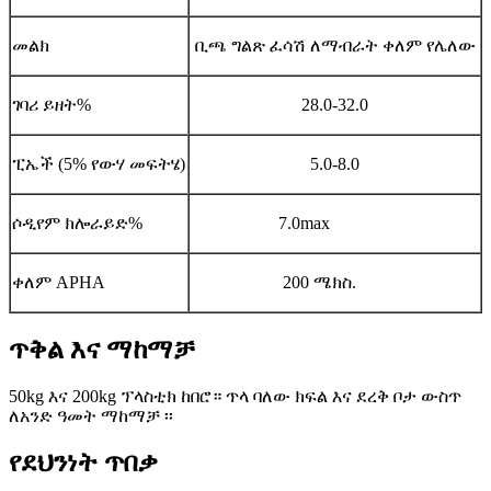
መልክ
ቢጫ ግልጽ ፈሳሽ ለማብራት ቀለም የሌለው
ገባሪ ይዘት%
28.0-32.0
ፒኤች (5% የውሃ መፍትሄ)
5.0-8.0
ሶዲየም ክሎራይድ%
7.0max
ቀለም APHA
200 ሜክስ.
ጥቅል እና ማከማቻ
50kg እና 200kg ፕላስቲክ ከበሮ። ጥላ ባለው ክፍል እና ደረቅ ቦታ ውስጥ
ለአንድ ዓመት ማከማቻ ፡፡
የደህንነት ጥበቃ