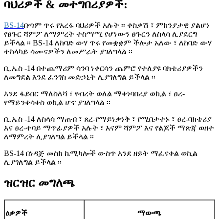
ባህሪዎች
& መተግበሪያዎች
:
BS-14
በጣም ጥሩ የአረፋ ባህሪዎች አሉት ፡፡ ቀስቃሽ ፣ ምክንያታዊ ያልሆነ
የፀጉር ሻምፖ ለማምረት ተስማሚ የሆነውን ፀጉርን ለስላሳ ሊያደርግ
ይችላል ፡፡ BS-14 ለከባድ ውሃ ጥሩ የመቋቋም ችሎታ አለው ፣ ለከባድ ውሃ
ተከላካይ ሳሙናዎችን ለመሥራት ያገለግላል ፡፡
ቢ.ኤስ -14 በተጨማሪም ሳንባ ነቀርሳን ጨምሮ የተለያዩ ባክቴሪያዎችን
ለመግደል እንደ ፈንገስ መድኃኒት ሊያገለግል ይችላል ፡፡
እንደ ፋይበር ማለስለሻ ፣ የብረት ወለል ማቀነባበሪያ ወኪል ፣ ፀረ-
የማይንቀሳቀስ ወኪል ሆኖ ያገለግላል ፡፡
ቢ.ኤስ -14 ለስላሳ ማጠብ ፣ ጸረ-የማይነቃነቅ ፣ የሚበታተኑ ፣ ፀረ-ባክቴሪያ
እና ፀረ-ተባይ ማጥፊያዎች አሉት ፣ እናም ሻምፖ እና የልጆች ማጽጃ ወዘተ
ለማምረት ሊያገለግል ይችላል ፡፡
BS-14 በነዳጅ መስክ ኬሚካሎች ውስጥ እንደ ዘይት ማፈናቀል ወኪል
ሊያገለግል ይችላል ፡፡
ዝርዝር መግለጫ
ዕቃዎች
ማውጫ