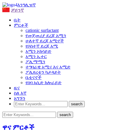
እንግሊዝኛ
ቻይንኛ
ቤት
ምርቶች
cationic surfactant
የመጀመሪያ ደረጃ አሚን
ሁለተኛ ደረጃ አሚኖች
የሶስተኛ ደረጃ አሚ
አሚን ኦክሳይድ
አሚን ኤተር
ፖሊማሚን
ተግባራዊ አሚና እና አሚድ
ፖሊዩረቴን ካታላይት
ቤቲናኖች
የሰባ አሲድ ክሎራይድ
ዜና
ስለ እኛ
አግኙን
ዋና ምርቶች