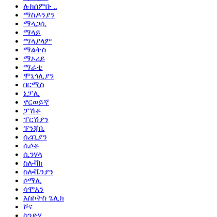
ሉክሰምቡ ..
ማስዶንያን
ማላጋሲ
ማላይ
ማላያላም
ማልትስ
ማኦሪይ
ማራቲ
ሞኒጎሊያን
በርሚስ
ኔፓሊ
ኖርወይኛ
ፓሽቶ
ፐርሽያን
ፑንጃቢ
ሰሪቢያን
ሴሶቶ
ሲንሃላ
ስሎቫክ
ስሎቬንያን
ሶማሊ
ሳሞአን
እስኮትስ ጌሊክ
ሾና
ስንድሂ