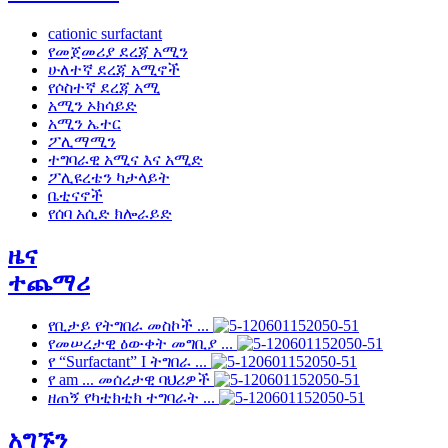
cationic surfactant
የመጀመሪያ ደረጃ አሚን
ሁለተኛ ደረጃ አሚኖች
የሶስተኛ ደረጃ አሚ
አሚን ኦክሳይድ
አሚን ኤተር
ፖሊማሚን
ተግባራዊ አሚና እና አሚድ
ፖሊዩረቴን ካታላይት
ቤቲናኖች
የሰባ አሲድ ክሎራይድ
ዜና
ተጨማሪ
የቢታይ የትግበራ መስኮች ...
የመሠረታዊ ዕውቀት መግቢያ ...
የ “Surfactant” I ትግበራ ...
የ am ... መሰረታዊ ባህሪዎች
ዘጠኝ የካቲክቲክ ተግባራት ...
አግኙን