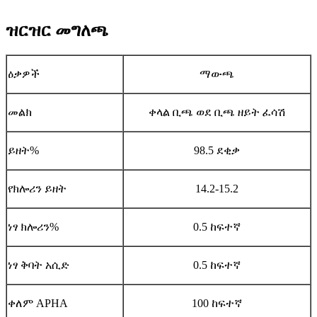
ዝርዝር መግለጫ
ዕቃዎች
ማውጫ
መልክ
ቀላል ቢጫ ወደ ቢጫ ዘይት ፈሳሽ
ይዘት%
98.5 ደቂቃ
የክሎሪን ይዘት
14.2-15.2
ነፃ ክሎሪን%
0.5 ከፍተኛ
ነፃ ቅባት አሲድ
0.5 ከፍተኛ
ቀለም APHA
100 ከፍተኛ