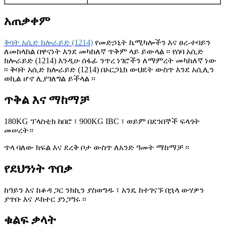
አጠቃቀም
ቅባት አሲድ ክሎራይድ (1214)
የመድኃኒት ኬሚካሎችን እና ፀረ-ተባይን
ለመከላከል በዋናነት እንደ መካከለኛ ጥቅም ላይ ይውላል ፡፡ የሰባ አሲድ
ክሎራይድ (1214) እንዲሁ ሰፋፊ ንጥረ ነገሮችን ለማምረት መካከለኛ ነው
፡፡ ቅባት አሲድ ክሎራይድ (1214) በኦርጋኒክ ውህደት ውስጥ እንደ አሲሊን
ወኪል ሆኖ ሊያገለግል ይችላል ፡፡
ጥቅል እና ማከማቻ
180KG ፕላስቲክ ከበሮ ፣ 900KG IBC ፣ ወይም በደንበኞች ፍላጎት
መሠረት።
ጥላ ባለው ክፍል እና ደረቅ ቦታ ውስጥ ለአንድ ዓመት ማከማቻ ፡፡
የደህንነት ጥበቃ
ከዓይን እና ከቆዳ ጋር ንክኪን ያስወግዱ ፣ አንዴ ከተገናኙ በኋላ ውሃዎን
ያጥቡ እና ዶክተር ያነጋግሩ ፡፡
ቁልፍ ቃላት