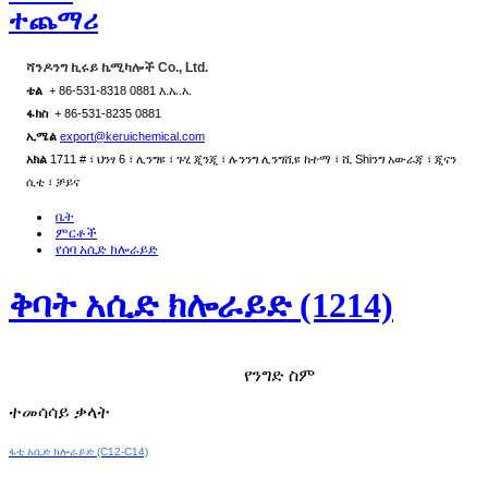
ተጨማሪ
ሻንዶንግ ኪሩይ ኬሚካሎች Co., Ltd.
ቴል
+ 86-531-8318 0881 እ.ኤ.አ.
ፋክስ
+ 86-531-8235 0881
ኢሜል
export@keruichemical.com
አክል
1711 # ፣ ህንፃ 6 ፣ ሊንግዩ ፣ ጉሂ ጂንጂ ፣ ሉንንግ ሊንግሺዩ ከተማ ፣ ሺ Shiንግ አውራጃ ፣ ጂናን
ሲቲ ፣ ቻይና
ቤት
ምርቶች
የሰባ አሲድ ክሎራይድ
ቅባት አሲድ ክሎራይድ (1214)
የንግድ ስም
ተመሳሳይ ቃላት
ፋቲ አሲድ ክሎራይድ (C12-C14)