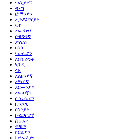
ጣሊያንኛ
ዳኒሽ
ሮማንያን
ኢንዶኔዥያን
ቼክ
አፍሪካንስ
ስዊድንኛ
ፖሊሽ
ባስክ
ካታሊያን
እስፔራንቶ
ሂንዲ
ላኦ
አልበንያኛ
አማርኛ
አርመንያኛ
አዘርባጃኒ
ቤላሩሲያን
ቤንጋሊ
ቦስንያን
ቡልጋርያኛ
ሴቡአኖ
ቺቼዋ
ኮርሲካን
ክሮኤሽያን