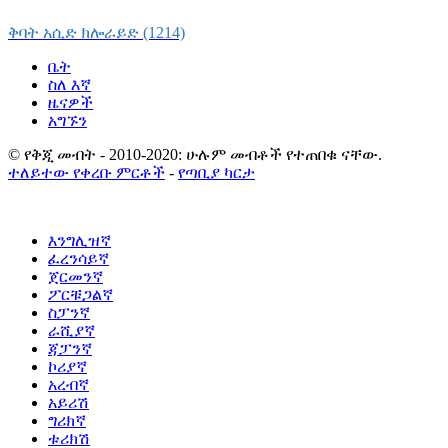
ቅባት አሲድ ክሎራይድ (1214)
ቤት
ስለ እኛ
ዜናዎች
አግኙን
© የቅጂ መብት - 2010-2020: ሁሉም መብቶች የተጠበቁ ናቸው.
ተለይተው የቀረቡ ምርቶች
-
የጣቢያ ካርታ
እንግሊዝኛ
ፈረንሳይኛ
ጀርመንኛ
ፖርቹጋልኛ
ስፓንኛ
ራሺያኛ
ጃፓንኛ
ኮሪያኛ
አረብኛ
አይሪሽ
ግሪክኛ
ቱሪክሽ