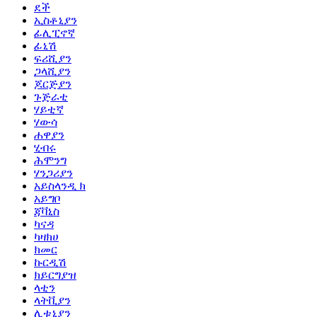
ደች
ኢስቶኒያን
ፊሊፒኖኛ
ፊኒሽ
ፍሪሺያን
ጋላሺያን
ጆርጅያን
ጉጅራቲ
ሃይቲኛ
ሃውሳ
ሐዋያን
ሂብሩ
ሕሞንግ
ሃንጋሪያን
አይስላንዲ ክ
አይግቦ
ጃቫኒስ
ካናዳ
ካዛክሀ
ክመር
ኩርዲሽ
ክይርግያዝ
ላቲን
ላትቪያን
ሊቱኒያን