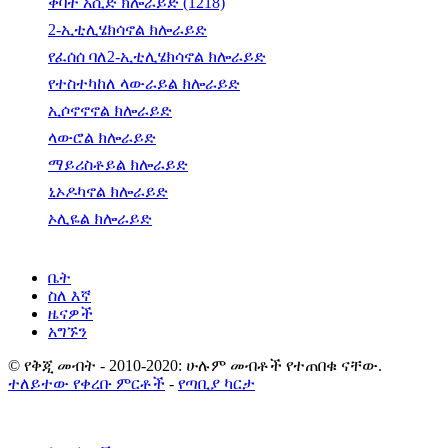
ቅባት አሲድ ክሎራይድ (1218)
2-ኢቲሊሄክሳኖል ክሎራይድ
የፈሰሰ ባለ2-ኢቲሊሄክሳኖል ክሎራይድ
የተስተካከለ ላውራይል ክሎራይድ
ኢሶኖኖኖል ክሎራይድ
ላውሮል ክሎራይድ
ማይሪስቶይል ክሎራይድ
ኒኦዶካኖል ክሎራይድ
ኦሊዬል ክሎራይድ
ቤት
ስለ እኛ
ዜናዎች
አግኙን
© የቅጂ መብት - 2010-2020: ሁሉም መብቶች የተጠበቁ ናቸው.
ተለይተው የቀረቡ ምርቶች
-
የጣቢያ ካርታ