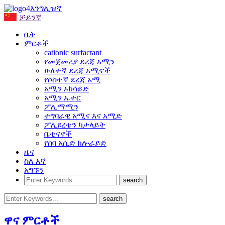
እንግሊዝኛ
ቻይንኛ
ቤት
ምርቶች
cationic surfactant
የመጀመሪያ ደረጃ አሚን
ሁለተኛ ደረጃ አሚኖች
የሶስተኛ ደረጃ አሚ
አሚን ኦክሳይድ
አሚን ኤተር
ፖሊማሚን
ተግባራዊ አሚና እና አሚድ
ፖሊዩረቴን ካታላይት
ቤቲናኖች
የሰባ አሲድ ክሎራይድ
ዜና
ስለ እኛ
አግኙን
ዋና ምርቶች