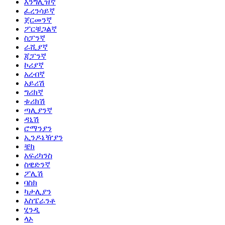
እንግሊዝኛ
ፈረንሳይኛ
ጀርመንኛ
ፖርቹጋልኛ
ስፓንኛ
ራሺያኛ
ጃፓንኛ
ኮሪያኛ
አረብኛ
አይሪሽ
ግሪክኛ
ቱሪክሽ
ጣሊያንኛ
ዳኒሽ
ሮማንያን
ኢንዶኔዥያን
ቼክ
አፍሪካንስ
ስዊድንኛ
ፖሊሽ
ባስክ
ካታሊያን
እስፔራንቶ
ሂንዲ
ላኦ