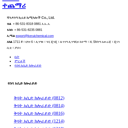
ተጨማሪ
ሻንዶንግ ኪሩይ ኬሚካሎች Co., Ltd.
ቴል
+ 86-531-8318 0881 እ.ኤ.አ.
ፋክስ
+ 86-531-8235 0881
ኢሜል
export@keruichemical.com
አክል
1711 # ፣ ህንፃ 6 ፣ ሊንግዩ ፣ ጉሂ ጂንጂ ፣ ሉንንግ ሊንግሺዩ ከተማ ፣ ሺ Shiንግ አውራጃ ፣ ጂናን
ሲቲ ፣ ቻይና
ቤት
ምርቶች
የሰባ አሲድ ክሎራይድ
የሰባ አሲድ ክሎራይድ
ቅባት አሲድ ክሎራይድ (0812)
ቅባት አሲድ ክሎራይድ (0814)
ቅባት አሲድ ክሎራይድ (0816)
ቅባት አሲድ ክሎራይድ (1214)