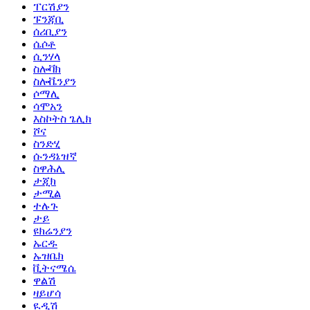
ፐርሽያን
ፑንጃቢ
ሰሪቢያን
ሴሶቶ
ሲንሃላ
ስሎቫክ
ስሎቬንያን
ሶማሊ
ሳሞአን
እስኮትስ ጌሊክ
ሾና
ስንድሂ
ሱንዳኔዝኛ
ስዋሕሊ
ታጂክ
ታሚል
ተሉጉ
ታይ
ዩክሬንያን
ኡርዱ
ኡዝቤክ
ቪትናሜሴ
ዋልሽ
ዛይሆሳ
ዪዲሽ