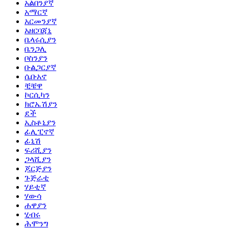
አልበንያኛ
አማርኛ
አርመንያኛ
አዘርባጃኒ
ቤላሩሲያን
ቤንጋሊ
ቦስንያን
ቡልጋርያኛ
ሴቡአኖ
ቺቼዋ
ኮርሲካን
ክሮኤሽያን
ደች
ኢስቶኒያን
ፊሊፒኖኛ
ፊኒሽ
ፍሪሺያን
ጋላሺያን
ጆርጅያን
ጉጅራቲ
ሃይቲኛ
ሃውሳ
ሐዋያን
ሂብሩ
ሕሞንግ