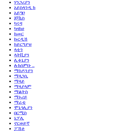
ሃንጋሪያን
አይስላንዲ ክ
አይግቦ
ጃቫኒስ
ካናዳ
ካዛክሀ
ክመር
ኩርዲሽ
ክይርግያዝ
ላቲን
ላትቪያን
ሊቱኒያን
ሉክሰምቡ ..
ማስዶንያን
ማላጋሲ
ማላይ
ማላያላም
ማልትስ
ማኦሪይ
ማራቲ
ሞኒጎሊያን
በርሚስ
ኔፓሊ
ኖርወይኛ
ፓሽቶ