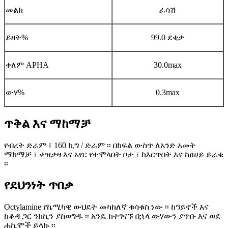
መልክ
ፈሳሽ
ይዘት%
99.0 ደቂቃ
ቀለም APHA
30.0max
ውሃ%
0.3max
ጥቅል እና ማከማቻ
የብረት ድራም ፣ 160 ኪግ / ድራም ፡፡ በክፍል ውስጥ ለአንድ አመት
ማከማቻ ፣ ቀዝቃዛ እና አየር የተሞላበት ቦታ ፣ ከእርጥበት እና ከፀሀይ ይራቁ
፡፡
የደህንነት ጥበቃ
Octylamine የኬሚካዊ ውህደት መካከለኛ ቁሳቁስ ነው ፡፡ ከዓይኖች እና
ከቆዳ ጋር ንክኪን ያስወግዱ ፡፡ አንዴ ከተገናኙ በኋላ ውሃውን ያጥቡ እና ወደ
ሐኪሞች ይላኩ ፡፡