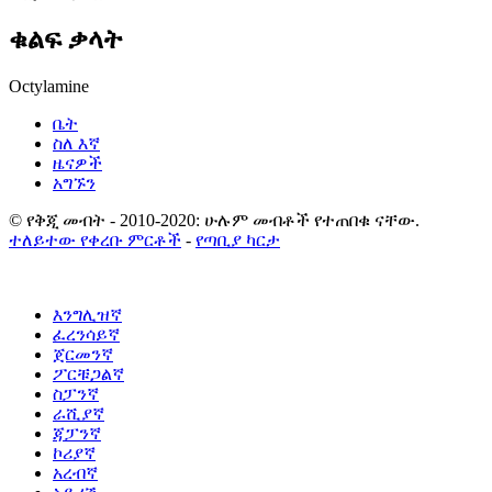
ቁልፍ ቃላት
Octylamine
ቤት
ስለ እኛ
ዜናዎች
አግኙን
© የቅጂ መብት - 2010-2020: ሁሉም መብቶች የተጠበቁ ናቸው.
ተለይተው የቀረቡ ምርቶች
-
የጣቢያ ካርታ
እንግሊዝኛ
ፈረንሳይኛ
ጀርመንኛ
ፖርቹጋልኛ
ስፓንኛ
ራሺያኛ
ጃፓንኛ
ኮሪያኛ
አረብኛ