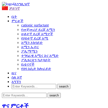
እንግሊዝኛ
ቻይንኛ
ቤት
ምርቶች
cationic surfactant
የመጀመሪያ ደረጃ አሚን
ሁለተኛ ደረጃ አሚኖች
የሶስተኛ ደረጃ አሚ
አሚን ኦክሳይድ
አሚን ኤተር
ፖሊማሚን
ተግባራዊ አሚና እና አሚድ
ፖሊዩረቴን ካታላይት
ቤቲናኖች
የሰባ አሲድ ክሎራይድ
ዜና
ስለ እኛ
አግኙን
ዋና ምርቶች