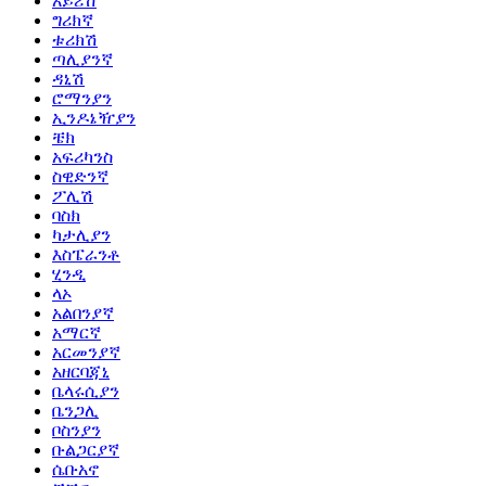
አይሪሽ
ግሪክኛ
ቱሪክሽ
ጣሊያንኛ
ዳኒሽ
ሮማንያን
ኢንዶኔዥያን
ቼክ
አፍሪካንስ
ስዊድንኛ
ፖሊሽ
ባስክ
ካታሊያን
እስፔራንቶ
ሂንዲ
ላኦ
አልበንያኛ
አማርኛ
አርመንያኛ
አዘርባጃኒ
ቤላሩሲያን
ቤንጋሊ
ቦስንያን
ቡልጋርያኛ
ሴቡአኖ