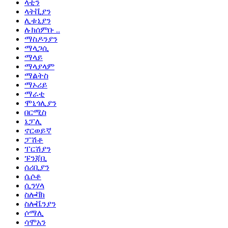
ላቲን
ላትቪያን
ሊቱኒያን
ሉክሰምቡ ..
ማስዶንያን
ማላጋሲ
ማላይ
ማላያላም
ማልትስ
ማኦሪይ
ማራቲ
ሞኒጎሊያን
በርሚስ
ኔፓሊ
ኖርወይኛ
ፓሽቶ
ፐርሽያን
ፑንጃቢ
ሰሪቢያን
ሴሶቶ
ሲንሃላ
ስሎቫክ
ስሎቬንያን
ሶማሊ
ሳሞአን