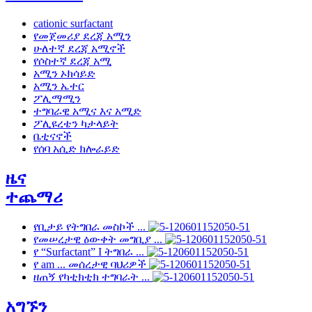
cationic surfactant
የመጀመሪያ ደረጃ አሚን
ሁለተኛ ደረጃ አሚኖች
የሶስተኛ ደረጃ አሚ
አሚን ኦክሳይድ
አሚን ኤተር
ፖሊማሚን
ተግባራዊ አሚና እና አሚድ
ፖሊዩረቴን ካታላይት
ቤቲናኖች
የሰባ አሲድ ክሎራይድ
ዜና
ተጨማሪ
የቢታይ የትግበራ መስኮች ...
የመሠረታዊ ዕውቀት መግቢያ ...
የ “Surfactant” I ትግበራ ...
የ am ... መሰረታዊ ባህሪዎች
ዘጠኝ የካቲክቲክ ተግባራት ...
አግኙን