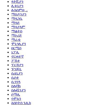
ላትቪያን
ሊቱኒያን
ሉክሰምቡ ..
ማስዶንያን
ማላጋሲ
ማላይ
ማላያላም
ማልትስ
ማኦሪይ
ማራቲ
ሞኒጎሊያን
በርሚስ
ኔፓሊ
ኖርወይኛ
ፓሽቶ
ፐርሽያን
ፑንጃቢ
ሰሪቢያን
ሴሶቶ
ሲንሃላ
ስሎቫክ
ስሎቬንያን
ሶማሊ
ሳሞአን
እስኮትስ ጌሊክ