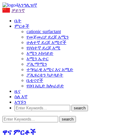
እንግሊዝኛ
ቻይንኛ
ቤት
ምርቶች
cationic surfactant
የመጀመሪያ ደረጃ አሚን
ሁለተኛ ደረጃ አሚኖች
የሶስተኛ ደረጃ አሚ
አሚን ኦክሳይድ
አሚን ኤተር
ፖሊማሚን
ተግባራዊ አሚና እና አሚድ
ፖሊዩረቴን ካታላይት
ቤቲናኖች
የሰባ አሲድ ክሎራይድ
ዜና
ስለ እኛ
አግኙን
ዋና ምርቶች