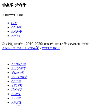
ቁልፍ ቃላት
ዲኮካሚን ፣ ሳኮ
ቤት
ስለ እኛ
ዜናዎች
አግኙን
© የቅጂ መብት - 2010-2020: ሁሉም መብቶች የተጠበቁ ናቸው.
ተለይተው የቀረቡ ምርቶች
-
የጣቢያ ካርታ
እንግሊዝኛ
ፈረንሳይኛ
ጀርመንኛ
ፖርቹጋልኛ
ስፓንኛ
ራሺያኛ
ጃፓንኛ
ኮሪያኛ
አረብኛ
አይሪሽ