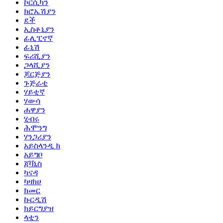
ኮርሲካን
ክሮኤሽያን
ደች
ኢስቶኒያን
ፊሊፒኖኛ
ፊኒሽ
ፍሪሺያን
ጋላሺያን
ጆርጅያን
ጉጅራቲ
ሃይቲኛ
ሃውሳ
ሐዋያን
ሂብሩ
ሕሞንግ
ሃንጋሪያን
አይስላንዲ ክ
አይግቦ
ጃቫኒስ
ካናዳ
ካዛክሀ
ክመር
ኩርዲሽ
ክይርግያዝ
ላቲን