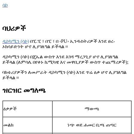
ሳኮ
ባህሪዎች
ዲኮካሚን (ሳኮ)
በፒ.ፒ ፣ በፒ ፣ በ ‹PU› ኢንዱስትሪዎች እንደ ፀረ-
ኦክሳይድንት ሆኖ ሊያገለግል ይችላል ፡፡
ዲኮካሚን (ሳኮ) በጄኤል ውስጥ እንደ እገዳ ማረጋጊያ ሆኖ ሊያገለግል
ይችላል (ለምሳሌ በየቀኑ ኬሚካዊ እና መዋቢያዎች ውስጥ ተጨማሪዎች);
ባክቴሪያዎችን ለመሥራት ዲኮካሚን (ሳኮ) እንደ ጥሬ ዕቃ ሆኖ ሊያገለግል
ይችላል ፡፡
ዝርዝር መግለጫ
ዕቃዎች
ማውጫ
መልክ
ነጭ ወደ ሐመር ቢጫ ጠጣር