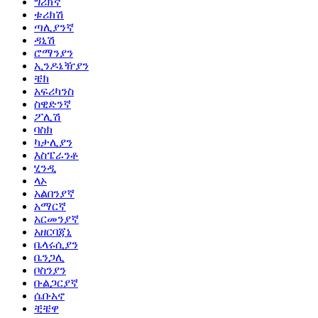
ግሪክኛ
ቱሪክሽ
ጣሊያንኛ
ዳኒሽ
ሮማንያን
ኢንዶኔዥያን
ቼክ
አፍሪካንስ
ስዊድንኛ
ፖሊሽ
ባስክ
ካታሊያን
እስፔራንቶ
ሂንዲ
ላኦ
አልበንያኛ
አማርኛ
አርመንያኛ
አዘርባጃኒ
ቤላሩሲያን
ቤንጋሊ
ቦስንያን
ቡልጋርያኛ
ሴቡአኖ
ቺቼዋ