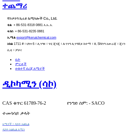
ተጨማሪ
ሻንዶንግ ኪሩይ ኬሚካሎች Co., Ltd.
ቴል
+ 86-531-8318 0881 እ.ኤ.አ.
ፋክስ
+ 86-531-8235 0881
ኢሜል
export@keruichemical.com
አክል
1711 # ፣ ህንፃ 6 ፣ ሊንግዩ ፣ ጉሂ ጂንጂ ፣ ሉንንግ ሊንግሺዩ ከተማ ፣ ሺ Shiንግ አውራጃ ፣ ጂናን
ሲቲ ፣ ቻይና
ቤት
ምርቶች
ሁለተኛ ደረጃ አሚኖች
ዲኮካሚን (ሳኮ)
CAS ቁጥር 61789-76-2
የንግድ ስም: - SACO
ተመሳሳይ ቃላት
አሚኖች ፣ ዲኮኮ አልኪል
ዲኮኮ አልኪል አሚን