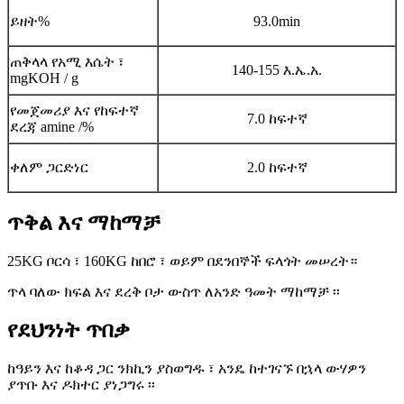
ይዘት%
93.0min
ጠቅላላ የአሚ እሴት ፣
140-155 እ.ኤ.አ.
mgKOH / g
የመጀመሪያ እና የከፍተኛ
7.0 ከፍተኛ
ደረጃ amine /%
ቀለም ጋርድነር
2.0 ከፍተኛ
ጥቅል እና ማከማቻ
25KG ቦርሳ ፣ 160KG ከበሮ ፣ ወይም በደንበኞች ፍላጎት መሠረት።
ጥላ ባለው ክፍል እና ደረቅ ቦታ ውስጥ ለአንድ ዓመት ማከማቻ ፡፡
የደህንነት ጥበቃ
ከዓይን እና ከቆዳ ጋር ንክኪን ያስወግዱ ፣ አንዴ ከተገናኙ በኋላ ውሃዎን
ያጥቡ እና ዶክተር ያነጋግሩ ፡፡