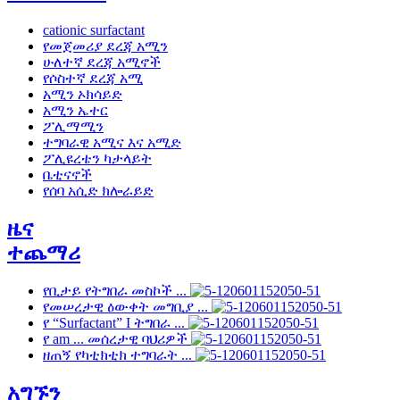
cationic surfactant
የመጀመሪያ ደረጃ አሚን
ሁለተኛ ደረጃ አሚኖች
የሶስተኛ ደረጃ አሚ
አሚን ኦክሳይድ
አሚን ኤተር
ፖሊማሚን
ተግባራዊ አሚና እና አሚድ
ፖሊዩረቴን ካታላይት
ቤቲናኖች
የሰባ አሲድ ክሎራይድ
ዜና
ተጨማሪ
የቢታይ የትግበራ መስኮች ...
የመሠረታዊ ዕውቀት መግቢያ ...
የ “Surfactant” I ትግበራ ...
የ am ... መሰረታዊ ባህሪዎች
ዘጠኝ የካቲክቲክ ተግባራት ...
አግኙን