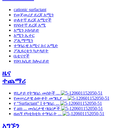
cationic surfactant
የመጀመሪያ ደረጃ አሚን
ሁለተኛ ደረጃ አሚኖች
የሶስተኛ ደረጃ አሚ
አሚን ኦክሳይድ
አሚን ኤተር
ፖሊማሚን
ተግባራዊ አሚና እና አሚድ
ፖሊዩረቴን ካታላይት
ቤቲናኖች
የሰባ አሲድ ክሎራይድ
ዜና
ተጨማሪ
የቢታይ የትግበራ መስኮች ...
የመሠረታዊ ዕውቀት መግቢያ ...
የ “Surfactant” I ትግበራ ...
የ am ... መሰረታዊ ባህሪዎች
ዘጠኝ የካቲክቲክ ተግባራት ...
አግኙን