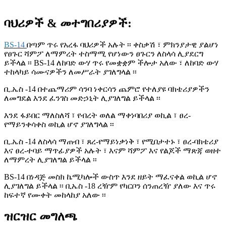
ባህሪዎች
& መተግበሪያዎች
:
BS-14
በጣም ጥሩ የአረፋ ባህሪዎች አሉት ፡፡ ቀስቃሽ ፣ ምክንያታዊ ያልሆነ
የፀጉር ሻምፖ ለማምረት ተስማሚ የሆነውን ፀጉርን ለስላሳ ሊያደርግ
ይችላል ፡፡ BS-14 ለከባድ ውሃ ጥሩ የመቋቋም ችሎታ አለው ፣ ለከባድ ውሃ
ተከላካይ ሳሙናዎችን ለመሥራት ያገለግላል ፡፡
ቢ.ኤስ -14 በተጨማሪም ሳንባ ነቀርሳን ጨምሮ የተለያዩ ባክቴሪያዎችን
ለመግደል እንደ ፈንገስ መድኃኒት ሊያገለግል ይችላል ፡፡
እንደ ፋይበር ማለስለሻ ፣ የብረት ወለል ማቀነባበሪያ ወኪል ፣ ፀረ-
የማይንቀሳቀስ ወኪል ሆኖ ያገለግላል ፡፡
ቢ.ኤስ -14 ለስላሳ ማጠብ ፣ ጸረ-የማይነቃነቅ ፣ የሚበታተኑ ፣ ፀረ-ባክቴሪያ
እና ፀረ-ተባይ ማጥፊያዎች አሉት ፣ እናም ሻምፖ እና የልጆች ማጽጃ ወዘተ
ለማምረት ሊያገለግል ይችላል ፡፡
BS-14 በነዳጅ መስክ ኬሚካሎች ውስጥ እንደ ዘይት ማፈናቀል ወኪል ሆኖ
ሊያገለግል ይችላል ፡፡ ቢኤስ -18 ረዥም የካርቦን ሰንጠረዥ ያለው እና ጥሩ
ከፍተኛ የሙቀት መከላከያ አለው ፡፡
ዝርዝር መግለጫ