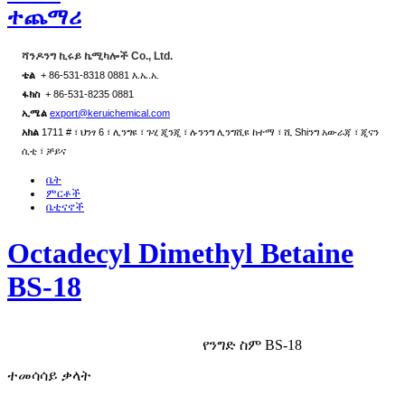
ተጨማሪ
ሻንዶንግ ኪሩይ ኬሚካሎች Co., Ltd.
ቴል
+ 86-531-8318 0881 እ.ኤ.አ.
ፋክስ
+ 86-531-8235 0881
ኢሜል
export@keruichemical.com
አክል
1711 # ፣ ህንፃ 6 ፣ ሊንግዩ ፣ ጉሂ ጂንጂ ፣ ሉንንግ ሊንግሺዩ ከተማ ፣ ሺ Shiንግ አውራጃ ፣ ጂናን
ሲቲ ፣ ቻይና
ቤት
ምርቶች
ቤቲናኖች
Octadecyl Dimethyl Betaine
BS-18
የንግድ ስም BS-18
ተመሳሳይ ቃላት