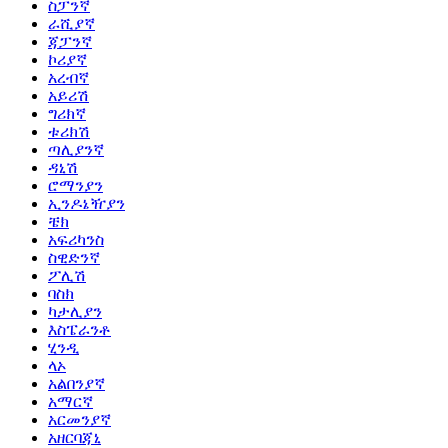
ስፓንኛ
ራሺያኛ
ጃፓንኛ
ኮሪያኛ
አረብኛ
አይሪሽ
ግሪክኛ
ቱሪክሽ
ጣሊያንኛ
ዳኒሽ
ሮማንያን
ኢንዶኔዥያን
ቼክ
አፍሪካንስ
ስዊድንኛ
ፖሊሽ
ባስክ
ካታሊያን
እስፔራንቶ
ሂንዲ
ላኦ
አልበንያኛ
አማርኛ
አርመንያኛ
አዘርባጃኒ