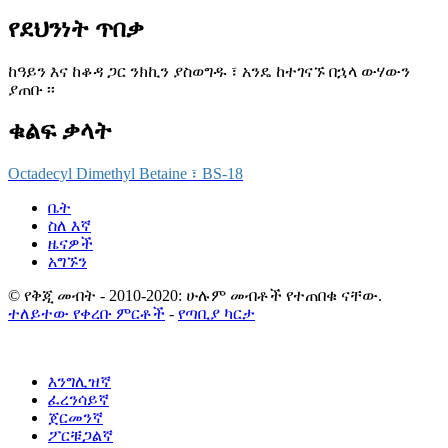
የደህንነት ጥበቃ
ከዓይን እና ከቆዳ ጋር ንክኪን ያስወግዱ ፣ አንዴ ከተገናኙ በኋላ ውሃውን
ያጠቡ ፡፡
ቁልፍ ቃላት
Octadecyl Dimethyl Betaine ፣ BS-18
ቤት
ስለ እኛ
ዜናዎች
አግኙን
© የቅጂ መብት - 2010-2020: ሁሉም መብቶች የተጠበቁ ናቸው.
ተለይተው የቀረቡ ምርቶች
-
የጣቢያ ካርታ
እንግሊዝኛ
ፈረንሳይኛ
ጀርመንኛ
ፖርቹጋልኛ