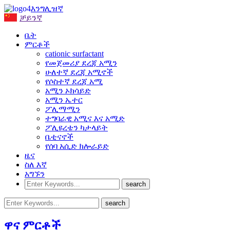
እንግሊዝኛ
ቻይንኛ
ቤት
ምርቶች
cationic surfactant
የመጀመሪያ ደረጃ አሚን
ሁለተኛ ደረጃ አሚኖች
የሶስተኛ ደረጃ አሚ
አሚን ኦክሳይድ
አሚን ኤተር
ፖሊማሚን
ተግባራዊ አሚና እና አሚድ
ፖሊዩረቴን ካታላይት
ቤቲናኖች
የሰባ አሲድ ክሎራይድ
ዜና
ስለ እኛ
አግኙን
ዋና ምርቶች