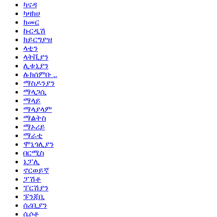
ካናዳ
ካዛክሀ
ክመር
ኩርዲሽ
ክይርግያዝ
ላቲን
ላትቪያን
ሊቱኒያን
ሉክሰምቡ ..
ማስዶንያን
ማላጋሲ
ማላይ
ማላያላም
ማልትስ
ማኦሪይ
ማራቲ
ሞኒጎሊያን
በርሚስ
ኔፓሊ
ኖርወይኛ
ፓሽቶ
ፐርሽያን
ፑንጃቢ
ሰሪቢያን
ሴሶቶ