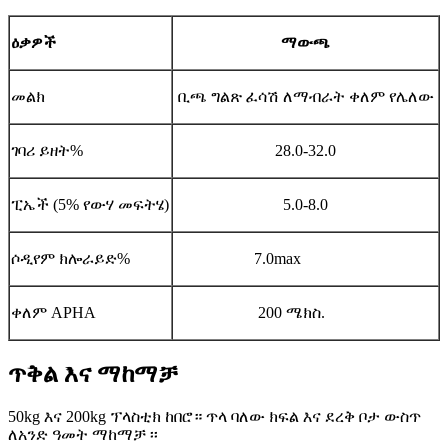
ዕቃዎች
ማውጫ
መልክ
ቢጫ ግልጽ ፈሳሽ ለማብራት ቀለም የሌለው
ገባሪ ይዘት%
28.0-32.0
ፒኤች (5% የውሃ መፍትሄ)
5.0-8.0
ሶዲየም ክሎራይድ%
7.0max
ቀለም APHA
200 ሜክስ.
ጥቅል እና ማከማቻ
50kg እና 200kg ፕላስቲክ ከበሮ። ጥላ ባለው ክፍል እና ደረቅ ቦታ ውስጥ
ለአንድ ዓመት ማከማቻ ፡፡