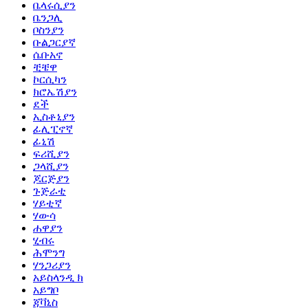
ቤላሩሲያን
ቤንጋሊ
ቦስንያን
ቡልጋርያኛ
ሴቡአኖ
ቺቼዋ
ኮርሲካን
ክሮኤሽያን
ደች
ኢስቶኒያን
ፊሊፒኖኛ
ፊኒሽ
ፍሪሺያን
ጋላሺያን
ጆርጅያን
ጉጅራቲ
ሃይቲኛ
ሃውሳ
ሐዋያን
ሂብሩ
ሕሞንግ
ሃንጋሪያን
አይስላንዲ ክ
አይግቦ
ጃቫኒስ